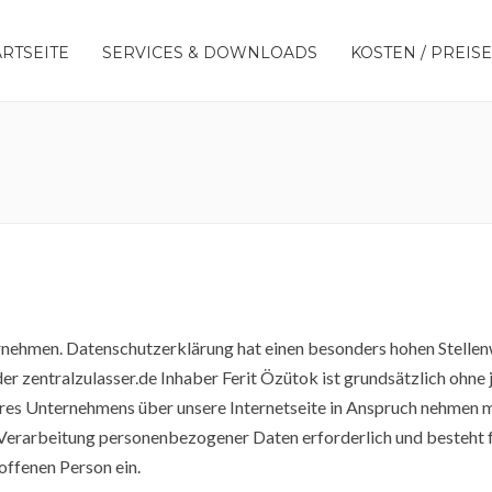
ARTSEITE
SERVICES & DOWNLOADS
KOSTEN / PREISE
rnehmen. Datenschutzerklärung hat einen besonders hohen Stellenw
 der zentralzulasser.de Inhaber Ferit Özütok ist grundsätzlich o
eres Unternehmens über unsere Internetseite in Anspruch nehmen 
Verarbeitung personenbezogener Daten erforderlich und besteht fü
roffenen Person ein.