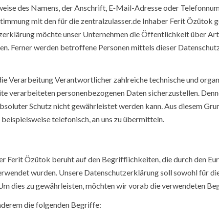
eise des Namens, der Anschrift, E-Mail-Adresse oder Telefonnumme
mmung mit den für die zentralzulasser.de Inhaber Ferit Özütok g
erklärung möchte unser Unternehmen die Öffentlichkeit über Art
n. Ferner werden betroffene Personen mittels dieser Datenschutz
ür die Verarbeitung Verantwortlicher zahlreiche technische und o
seite verarbeiteten personenbezogenen Daten sicherzustellen. De
absoluter Schutz nicht gewährleistet werden kann. Aus diesem Grund
eispielsweise telefonisch, an uns zu übermitteln.
er Ferit Özütok beruht auf den Begrifflichkeiten, die durch den E
endet wurden. Unsere Datenschutzerklärung soll sowohl für die Ö
 Um dies zu gewährleisten, möchten wir vorab die verwendeten Begr
nderem die folgenden Begriffe: